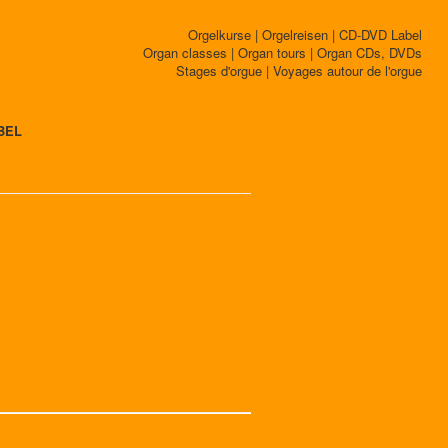
Orgelkurse | Orgelreisen | CD-DVD Label
Organ classes | Organ tours | Organ CDs, DVDs
Stages d'orgue | Voyages autour de l'orgue
BEL