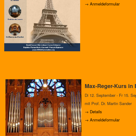
→ Anmeldeformular
Max-Reger-Kurs in
Di 12. September - Fr 15. S
mit Prof. Dr. Martin Sander
→ Details
→ Anmeldeformular