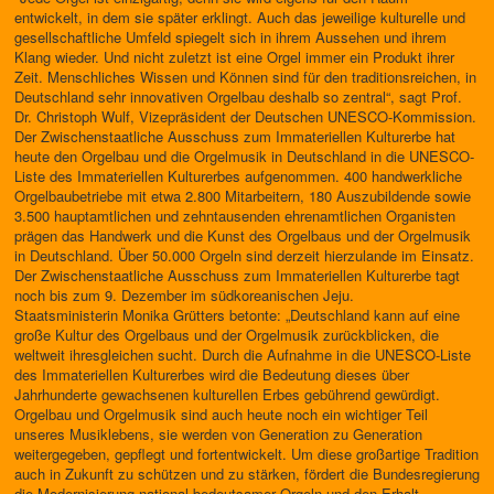
entwickelt, in dem sie später erklingt. Auch das jeweilige kulturelle und
gesellschaftliche Umfeld spiegelt sich in ihrem Aussehen und ihrem
Klang wieder. Und nicht zuletzt ist eine Orgel immer ein Produkt ihrer
Zeit. Menschliches Wissen und Können sind für den traditionsreichen, in
Deutschland sehr innovativen Orgelbau deshalb so zentral“, sagt Prof.
Dr. Christoph Wulf, Vizepräsident der Deutschen UNESCO-Kommission.
Der Zwischenstaatliche Ausschuss zum Immateriellen Kulturerbe hat
heute den Orgelbau und die Orgelmusik in Deutschland in die UNESCO-
Liste des Immateriellen Kulturerbes aufgenommen. 400 handwerkliche
Orgelbaubetriebe mit etwa 2.800 Mitarbeitern, 180 Auszubildende sowie
3.500 hauptamtlichen und zehntausenden ehrenamtlichen Organisten
prägen das Handwerk und die Kunst des Orgelbaus und der Orgelmusik
in Deutschland. Über 50.000 Orgeln sind derzeit hierzulande im Einsatz.
Der Zwischenstaatliche Ausschuss zum Immateriellen Kulturerbe tagt
noch bis zum 9. Dezember im südkoreanischen Jeju.
Staatsministerin Monika Grütters betonte: „Deutschland kann auf eine
große Kultur des Orgelbaus und der Orgelmusik zurückblicken, die
weltweit ihresgleichen sucht. Durch die Aufnahme in die UNESCO-Liste
des Immateriellen Kulturerbes wird die Bedeutung dieses über
Jahrhunderte gewachsenen kulturellen Erbes gebührend gewürdigt.
Orgelbau und Orgelmusik sind auch heute noch ein wichtiger Teil
unseres Musiklebens, sie werden von Generation zu Generation
weitergegeben, gepflegt und fortentwickelt. Um diese großartige Tradition
auch in Zukunft zu schützen und zu stärken, fördert die Bundesregierung
die Modernisierung national bedeutsamer Orgeln und den Erhalt