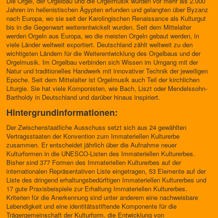
Die Orgel, der Orgelbau und die Orgelmusik wurden vor mehr als 2.000
Jahren im hellenistischen Ägypten erfunden und gelangten über Byzanz
nach Europa, wo sie seit der Karolingischen Renaissance als Kulturgut
bis in die Gegenwart weiterentwickelt wurden. Seit dem Mittelalter
werden Orgeln aus Europa, wo die meisten Orgeln gebaut werden, in
viele Länder weltweit exportiert. Deutschland zählt weltweit zu den
wichtigsten Ländern für die Weiterentwicklung des Orgelbaus und der
Orgelmusik. Im Orgelbau verbinden sich Wissen im Umgang mit der
Natur und traditionelles Handwerk mit innovativer Technik der jeweiligen
Epoche. Seit dem Mittelalter ist Orgelmusik auch Teil der kirchlichen
Liturgie. Sie hat viele Komponisten, wie Bach, Liszt oder Mendelssohn-
Bartholdy in Deutschland und darüber hinaus inspiriert.
Hintergrundinformationen:
Der Zwischenstaatliche Ausschuss setzt sich aus 24 gewählten
Vertragsstaaten der Konvention zum Immateriellen Kulturerbe
zusammen. Er entscheidet jährlich über die Aufnahme neuer
Kulturformen in die UNESCO-Listen des Immateriellen Kulturerbes.
Bisher sind 377 Formen des Immateriellen Kulturerbes auf der
internationalen Repräsentativen Liste eingetragen, 53 Elemente auf der
Liste des dringend erhaltungsbedürftigen Immateriellen Kulturerbes und
17 gute Praxisbeispiele zur Erhaltung Immateriellen Kulturerbes.
Kriterien für die Anerkennung sind unter anderem eine nachweisbare
Lebendigkeit und eine identitätsstiftende Komponente für die
Trägergemeinschaft der Kulturform, die Entwicklung von