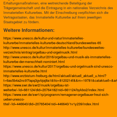
Erhaltungsmaßnahmen, eine weitreichende Beteiligung der
Trägergemeinschaft und die Eintragung in ein nationales Verzeichnis des
Immateriellen Kulturerbes. Mit der Einschreibung verpflichten sich die
Vertragsstaaten, das Immaterielle Kulturerbe auf ihrem jeweiligen
Staatsgebiet zu fördern.
Weitere Informationen:
https://www.unesco.de/kultur-und-natur/immaterielles-
kulturerbe/immaterielles-kulturerbe-deutschland/bundesweites-65
http://www.unesco.de/kultur/immaterielles-kulturerbe/bundesweites-
verzeichnis/eintrag/orgelbau-und-orgelmusik.html
http://www.unesco.de/kultur/2016/orgelbau-und-musik-als-immaterielles-
kulturerbe-der-menschheit-nominiert.html
https://www.unesco.de/kultur/2017/orgelbau-und-orgelmusik-sind-unesco-
immaterielles-kulturerbe.html
http://www.erzbistum-freiburg.de/html/aktuell/aktuell_aktuell_u.html?
t=6as5b4a2nc97fapq3gvbjaj8a1&tto=8120214f&&m=19781&cataktuell=&arti
https://www.swr.de/swr2/musik/orgelbau-ist-
welterbe/-/id=661124/did=20764182/nid=661124/bykbo2/index.html
https://www.swr.de/swr1/rp/programm/remagener-orgelbauer-freut-sich-
ueber-unesco-
titel/-/id=446640/did=20765404/nid=446640/1v1y239/index.html