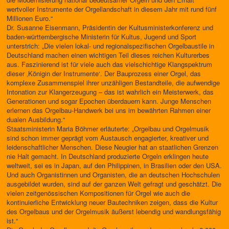
wertvoller Instrumente der Orgellandschaft in diesem Jahr mit rund fünf
Millionen Euro.“
Dr. Susanne Eisenmann, Präsidentin der Kultusministerkonferenz und
baden-württembergische Ministerin für Kultus, Jugend und Sport
unterstrich: „Die vielen lokal- und regionalspezifischen Orgelbaustile in
Deutschland machen einen wichtigen Teil dieses reichen Kulturerbes
aus. Faszinierend ist für viele auch das vielschichtige Klangspektrum
dieser ‚Königin der Instrumente‘. Der Bauprozess einer Orgel, das
komplexe Zusammenspiel ihrer unzähligen Bestandteile, die aufwendige
Intonation zur Klangerzeugung – das ist wahrlich ein Meisterwerk, das
Generationen und sogar Epochen überdauern kann. Junge Menschen
erlernen das Orgelbau-Handwerk bei uns im bewährten Rahmen einer
dualen Ausbildung.“
Staatsministerin Maria Böhmer erläuterte: „Orgelbau und Orgelmusik
sind schon immer geprägt vom Austausch engagierter, kreativer und
leidenschaftlicher Menschen. Diese Neugier hat an staatlichen Grenzen
nie Halt gemacht. In Deutschland produzierte Orgeln erklingen heute
weltweit, sei es in Japan, auf den Philippinen, in Brasilien oder den USA.
Und auch Organistinnen und Organisten, die an deutschen Hochschulen
ausgebildet wurden, sind auf der ganzen Welt gefragt und geschätzt. Die
vielen zeitgenössischen Kompositionen für Orgel wie auch die
kontinuierliche Entwicklung neuer Bautechniken zeigen, dass die Kultur
des Orgelbaus und der Orgelmusik äußerst lebendig und wandlungsfähig
ist.“