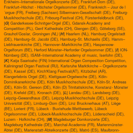
Enkheim–Internationale Orgelkonzerte (DE), Frankfurt-Dom (DE),
Frankfurt–Höchst - Höchster Orgelsommer (DE), Frankreich – Jour de l
´orgue (FR), Freiberg (Sachsen) Silbermann-Gesellschaft (DE), Freiburg-
Musikhochschule (DE), Fribourg-Festival (CH), Fürstenfeldbruck (DE),
|G|
Ganderkesee-Schnitger-Orgel (DE), Gdansk-Academy and
Competition (PL), Genf Kathedrale (CH), Giengen (DE), Göteborg (SE),
Grauhof/Goslar
, Groningen (NL)
|H|
Haarlem (NL), Hamburg Orgelstadt
(DE), Hamburg–St. Jacobi (DE), Hamburg–St. Michaelis (DE), Hamm–
Liebfrauenkirche (DE), Hannover–Marktkirche (DE), Haspenoow-
Orgelforum (BE), Herford Münster–Herforder Orgelsommer (DE),
|I|
ION-
Nürnberg (DE), ISAM–International Academy of music, Iserlohn (DE),
|K|
Kaija Saarioaho (FIN) International Organ Compesition Competition,
Kaliningrad Organ Festival (RU), Karlsruhe Marktkirche – Orgelkonzerte
(DE), Kassel (DE), Kirch'Klang Festival(AT), Kitzbühel (AR),
Klangerlebnis Orgel (DE), Klettgauer-Orgelwoche (DE), Köln-
Dominikanerkirche (DE), Köln Musikhochschule (DE), Köln-St. Andreas
(DE), Köln-St. Gereon (DE), Köln (D) Trinitatiskirche, Konstanz- Münster
(DE), Krefeld (DE), Kronach (DE),
|L|
Landau (DE), Landsberg (DE),
Leipzig–Gewandhaus (DE), Leipzig-Musikhochschule (DE), Leipzig
Universität (DE), Limburg–Dom (DE), Linz Brucknerhaus (AT), Liège
(BE), Lorient (FR), Lübeck - Buxtehude-Wettbewerb, Lübeck
Orgelsommer (DE), Lübeck-Musikhochschule (DE), Lüdenscheid (DE),
Luzern - Hofkirche (CH),
|M|
Magdeburger Domkonzerte (DE),
Magdeburg Kathedrale (DE), Marchal-Academie (FR), Marienmünster-
Abtei (DE), Marienstatt-Abteikonzerte (DE), Matró (ES), Maulbronn-