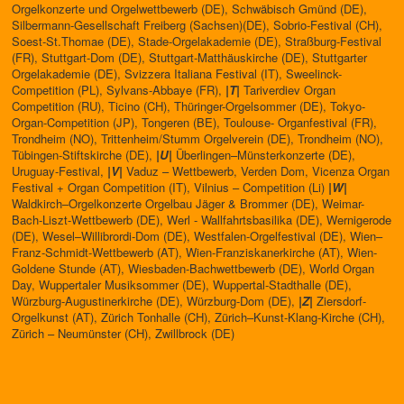
Orgelkonzerte und Orgelwettbewerb (DE), Schwäbisch Gmünd (DE),
Silbermann-Gesellschaft Freiberg (Sachsen)(DE), Sobrio-Festival (CH),
Soest-St.Thomae (DE), Stade-Orgelakademie (DE), Straßburg-Festival
(FR), Stuttgart-Dom (DE), Stuttgart-Matthäuskirche (DE), Stuttgarter
Orgelakademie (DE), Svizzera Italiana Festival (IT), Sweelinck-
Competition (PL), Sylvans-Abbaye (FR),
|T|
Tariverdiev Organ
Competition (RU), Ticino (CH), Thüringer-Orgelsommer (DE), Tokyo-
Organ-Competition (JP), Tongeren (BE), Toulouse- Organfestival (FR),
Trondheim (NO), Trittenheim/Stumm Orgelverein (DE), Trondheim (NO),
Tübingen-Stiftskirche (DE),
|U|
Überlingen–Münsterkonzerte (DE),
Uruguay-Festival,
|V|
Vaduz – Wettbewerb, Verden Dom, Vicenza Organ
Festival + Organ Competition (IT), Vilnius – Competition (Li)
|W|
Waldkirch–Orgelkonzerte Orgelbau Jäger & Brommer (DE), Weimar-
Bach-Liszt-Wettbewerb (DE), Werl - Wallfahrtsbasilika (DE), Wernigerode
(DE), Wesel–Willibrordi-Dom (DE), Westfalen-Orgelfestival (DE), Wien–
Franz-Schmidt-Wettbewerb (AT), Wien-Franziskanerkirche (AT), Wien-
Goldene Stunde (AT), Wiesbaden-Bachwettbewerb (DE), World Organ
Day, Wuppertaler Musiksommer (DE), Wuppertal-Stadthalle (DE),
Würzburg-Augustinerkirche (DE), Würzburg-Dom (DE),
|Z|
Ziersdorf-
Orgelkunst (AT), Zürich Tonhalle (CH), Zürich–Kunst-Klang-Kirche (CH),
Zürich – Neumünster (CH), Zwillbrock (DE)