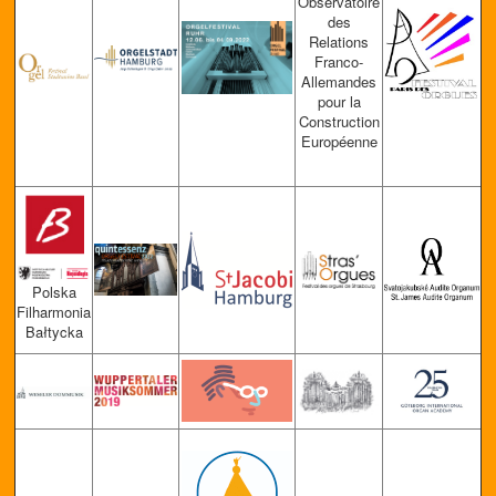
Observ
atoire
des
Relations
Franco-
Allemandes
pour la
Construction
Européenne
Polska
Filharmonia
Bałtycka