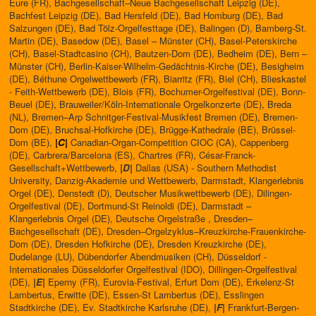
Eure (FR), Bachgesellschaft–Neue Bachgesellschaft Leipzig (DE),
Bachfest Leipzig (DE), Bad Hersfeld (DE), Bad Homburg (DE), Bad
Salzungen (DE), Bad Tölz-Orgelfesttage (DE), Balingen (D), Bamberg-St.
Martin (DE), Basedow (DE), Basel – Münster (CH), Basel-Peterskirche
(CH), Basel-Stadtcasino (CH), Bautzen-Dom (DE), Bedheim (DE), Bern –
Münster (CH), Berlin-Kaiser-Wilhelm-Gedächtnis-Kirche (DE), Besigheim
(DE), Béthune Orgelwettbewerb (FR), Biarritz (FR), Biel (CH), Blieskastel
- Feith-Wettbewerb (DE), Blois (FR), Bochumer-Orgelfestival (DE), Bonn-
Beuel (DE), Brauweiler/Köln-Internationale Orgelkonzerte (DE), Breda
(NL), Bremen–Arp Schnitger-Festival-Musikfest Bremen (DE), Bremen-
Dom (DE), Bruchsal-Hofkirche (DE), Brügge-Kathedrale (BE), Brüssel-
Dom (BE),
|C|
Canadian-Organ-Competition CIOC (CA), Cappenberg
(DE), Carbrera/Barcelona (ES), Chartres (FR), César-Franck-
Gesellschaft+Wettbewerb,
|D|
Dallas (USA) - Southern Methodist
University, Danzig-Akademie und Wettbewerb, Darmstadt, Klangerlebnis
Orgel (DE), Denstedt (D), Deutscher Musikwettbewerb (DE), Dilingen-
Orgelfestival (DE), Dortmund-St Reinoldi (DE), Darmstadt –
Klangerlebnis Orgel (DE), Deutsche Orgelstraße , Dresden–
Bachgesellschaft (DE), Dresden–Orgelzyklus–Kreuzkirche-Frauenkirche-
Dom (DE), Dresden Hofkirche (DE), Dresden Kreuzkirche (DE),
Dudelange (LU), Dübendorfer Abendmusiken (CH), Düsseldorf -
Internationales Düsseldorfer Orgelfestival (IDO), Dillingen-Orgelfestival
(DE),
|E|
Eperny (FR), Eurovia-Festival, Erfurt Dom (DE), Erkelenz-St
Lambertus, Erwitte (DE), Essen-St Lambertus (DE), Esslingen
Stadtkirche (DE), Ev. Stadtkirche Karlsruhe (DE),
|F|
Frankfurt-Bergen-