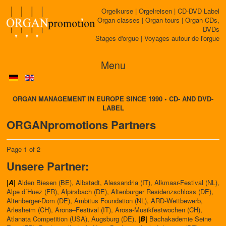
Orgelkurse | Orgelreisen | CD-DVD Label
Organ classes | Organ tours | Organ CDs,
DVDs
Stages d'orgue | Voyages autour de l'orgue
Menu
ORGAN MANAGEMENT IN EUROPE SINCE 1990 • CD- AND DVD-
LABEL
ORGANpromotions Partners
Page 1 of 2
Unsere Partner:
|A|
Alden Biesen (BE), Albstadt, Alessandria (IT), Alkmaar-Festival (NL),
Alpe d´Huez (FR), Alpirsbach (DE), Altenburger Residenzschloss (DE),
Altenberger-Dom (DE), Ambitus Foundation (NL), ARD-Wettbewerb,
Arlesheim (CH), Arona–Festival (IT), Arosa-Musikfestwochen (CH),
Atlanata Competition (USA), Augsburg (DE),
|B|
Bachakademie Seine