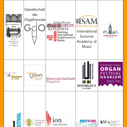
Gese
lls
chaft
der
Orgelfreunde
International
Summer
Academy of
Music