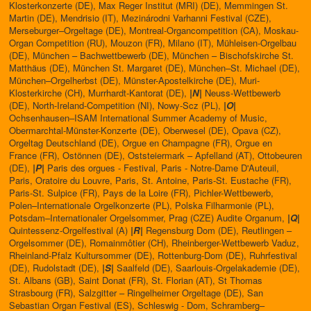
Klosterkonzerte (DE), Max Reger Institut (MRI) (DE), Memmingen St.
Martin (DE), Mendrisio (IT), Mezinárodni Varhanni Festival (CZE),
Merseburger–Orgeltage (DE), Montreal-Organcompetition (CA), Moskau-
Organ Competition (RU), Mouzon (FR), Milano (IT), Mühleisen-Orgelbau
(DE), München – Bachwettbewerb (DE), München – Bischofskirche St.
Matthäus (DE), München St. Margaret (DE), München–St. Michael (DE),
München–Orgelherbst (DE), Münster-Apostelkirche (DE), Muri-
Klosterkirche (CH), Murrhardt-Kantorat (DE),
|N|
Neuss-Wettbewerb
(DE), North-Ireland-Competition (NI), Nowy-Scz (PL),
|O|
Ochsenhausen–ISAM International Summer Academy of Music,
Obermarchtal-Münster-Konzerte (DE), Oberwesel (DE), Opava (CZ),
Orgeltag Deutschland (DE), Orgue en Champagne (FR), Orgue en
France (FR), Ostönnen (DE), Oststeiermark – Apfelland (AT), Ottobeuren
(DE),
|P|
Paris des orgues - Festival, Paris - Notre-Dame D'Auteuil,
Paris, Oratoire du Louvre, Paris, St. Antoine, Paris-St. Eustache (FR),
Paris-St. Sulpice (FR), Pays de la Loire (FR), Pichler-Wettbewerb,
Polen–Internationale Orgelkonzerte (PL), Polska Filharmonie (PL),
Potsdam–Internationaler Orgelsommer, Prag (CZE) Audite Organum,
|Q|
Quintessenz-Orgelfestival (A)
|R|
Regensburg Dom (DE), Reutlingen –
Orgelsommer (DE), Romainmôtier (CH), Rheinberger-Wettbewerb Vaduz,
Rheinland-Pfalz Kultursommer (DE), Rottenburg-Dom (DE), Ruhrfestival
(DE), Rudolstadt (DE),
|S|
Saalfeld (DE), Saarlouis-Orgelakademie (DE),
St. Albans (GB), Saint Donat (FR), St. Florian (AT), St Thomas
Strasbourg (FR), Salzgitter – Ringelheimer Orgeltage (DE), San
Sebastian Organ Festival (ES), Schleswig - Dom, Schramberg–