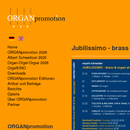
Jubilissimo - brass
Home
ORGANpromotion 2026
Albert Schweitzer 2025
Organ-Orgel-Orgue 2026
OrgelKINO
Downloads
ORGANpromotion Editionen
Artikel und Beiträge
Berichte
Galerie
Über ORGANpromotion
Partner
ORGANpromotion