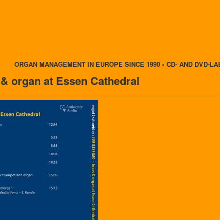
ORGAN MANAGEMENT IN EUROPE SINCE 1990 • CD- AND DVD-LA
 & organ at Essen Cathedral