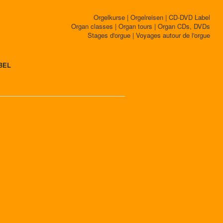
Orgelkurse | Orgelreisen | CD-DVD Label
Organ classes | Organ tours | Organ CDs, DVDs
Stages d'orgue | Voyages autour de l'orgue
BEL