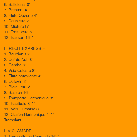
6. Salicional 8‘
7. Prestant 4‘
8. Flûte Ouverte 4‘
9. Doublette 2‘
10. Mixture IV
11. Trompette 8‘
12. Basson 16‘ *
III RÉCIT EXPRESSIF
1. Bourdon 16‘
2. Cor de Nuit 8‘
3. Gambe 8‘
4. Voix Céleste 8‘
5. Flûte octaviante 4‘
6. Octavin 2‘
7. Plein Jeu IV
8. Basson 16‘
9. Trompette Harmonique 8‘
10. Hautbois 8‘ **
11. Voix Humaine 8‘
12. Clairon Harmonique 4‘ **
Tremblant
II A CHAMADE
1. Trompette en Chamade 16‘ *