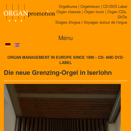
Orgelkurse | Orgelreisen | CD-DVD Label
Organ classes | Organ tours | Organ CDs,
DVDs
Stages d'orgue | Voyages autour de l'orgue
Menu
ORGAN MANAGEMENT IN EUROPE SINCE 1990 • CD- AND DVD-
LABEL
Die neue Grenzing-Orgel in Iserlohn