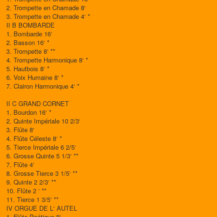
2. Trompette en Chamade 8‘
3. Trompette en Chamade 4‘ *
II B BOMBARDE
1. Bombarde 16‘
2. Basson 16‘ *
3. Trompette 8‘ **
4. Trompette Harmonique 8‘ *
5. Hautbois 8‘ *
6. Voix Humaine 8‘ *
7. Clairon Harmonique 4‘ *
II C GRAND CORNET
1. Bourdon 16‘ *
2. Quinte Impériale 10 2/3‘
3. Flûte 8‘
4. Flûte Céleste 8‘ *
5. Tierce Impériale 6 2/5‘
6. Grosse Quinte 5 1/3‘ **
7. Flûte 4‘
8. Grosse Tierce 3 1/5‘ **
9. Quinte 2 2/3‘ **
10. Flûte 2 ‘ **
11. Tierce 1 3/5‘ **
IV ORGUE DE L‘ AUTEL
1. Flûte Poétique 8‘