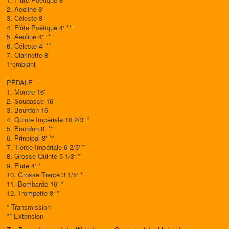
2. Aeoline 8‘
3. Céleste 8‘
4. Flûte Poétique 4‘ **
5. Aeoline 4‘ **
6. Céleste 4‘ **
7. Clarinette 8‘
Tremblant
PÉDALE
1. Montre 16‘
2. Soubasse 16‘
3. Bourdon 16‘
4. Quinte Impériale 10 2/3‘ *
5. Bourdon 8‘ **
6. Principal 8‘ **
7. Tierce Impériale 6 2/5‘ *
8. Grosse Quinte 5 1/3‘ *
9. Flute 4‘ *
10. Grosse Tierce 3 1/5‘ *
11. Bombarde 16‘ *
12. Trompette 8‘ *
* Transmission
** Extension