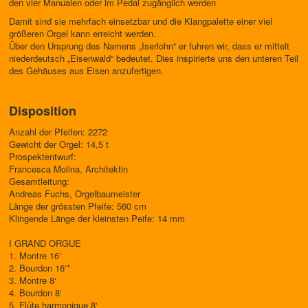
den vier Manualen oder im Pedal zugänglich werden
Damit sind sie mehrfach einsetzbar und die Klangpalette einer viel
größeren Orgel kann erreicht werden.
Über den Ursprung des Namens „Iserlohn“ er fuhren wir, dass er mittelt
niederdeutsch „Eisenwald“ bedeutet. Dies inspirierte uns den unteren Teil
des Gehäuses aus Eisen anzufertigen.
Disposition
Anzahl der Pfeifen: 2272
Gewicht der Orgel: 14,5 t
Prospektentwurf:
Francesca Molina, Architektin
Gesamtleitung:
Andreas Fuchs, Orgelbaumeister
Länge der grössten Pfeife: 560 cm
Klingende Länge der kleinsten Peife: 14 mm
I GRAND ORGUE
1. Montre 16‘
2. Bourdon 16‘*
3. Montre 8‘
4. Bourdon 8‘
5. Flûte harmonique 8‘