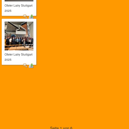
Olivier Latry Stuttgart
2025
Olivier Latry Stuttgart
2025
Seite 1 von 6