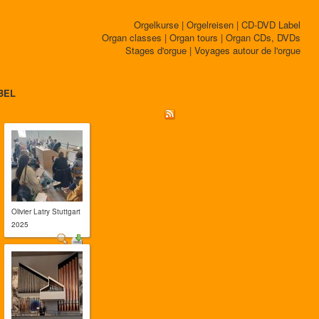
Orgelkurse | Orgelreisen | CD-DVD Label
Organ classes | Organ tours | Organ CDs, DVDs
Stages d'orgue | Voyages autour de l'orgue
BEL
Olivier Latry Stuttgart
2025