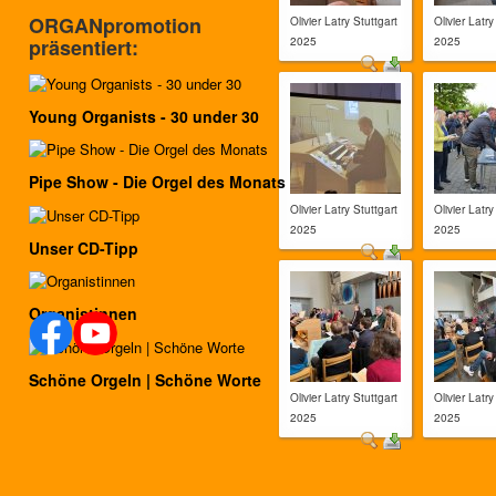
ORGANpromotion
Olivier Latry Stuttgart
Olivier Latry
2025
2025
präsentiert:
Young Organists - 30 under 30
Pipe Show - Die Orgel des Monats
Olivier Latry Stuttgart
Olivier Latry
2025
2025
Unser CD-Tipp
Organistinnen
Schöne Orgeln | Schöne Worte
Olivier Latry Stuttgart
Olivier Latry
2025
2025