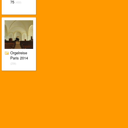
75
(430)
Orgelreise
Paris 2014
(256)