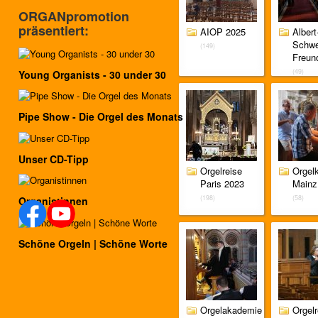
ORGANpromotion
präsentiert:
AIOP 2025
Albert
Schwe
(149)
Freund
(49)
Young Organists - 30 under 30
Pipe Show - Die Orgel des Monats
Unser CD-Tipp
Orgelreise
Orgel
Paris 2023
Mainz
(198)
(58)
Organistinnen
Schöne Orgeln | Schöne Worte
Orgelakademie
Orgelr