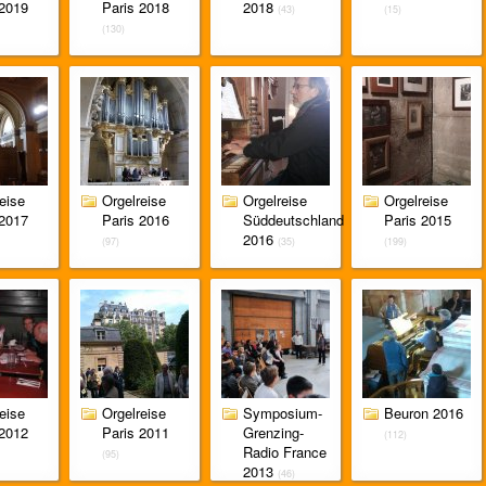
 2019
Paris 2018
2018
(43)
(15)
(130)
eise
Orgelreise
Orgelreise
Orgelreise
 2017
Paris 2016
Süddeutschland
Paris 2015
2016
(97)
(35)
(199)
eise
Orgelreise
Symposium-
Beuron 2016
 2012
Paris 2011
Grenzing-
(112)
Radio France
(95)
2013
(46)