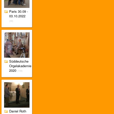
Paris 30.09 -
03.10.2022
(49)
Süddeutsche
Orgelakademie
2020
(159)
Daniel Roth