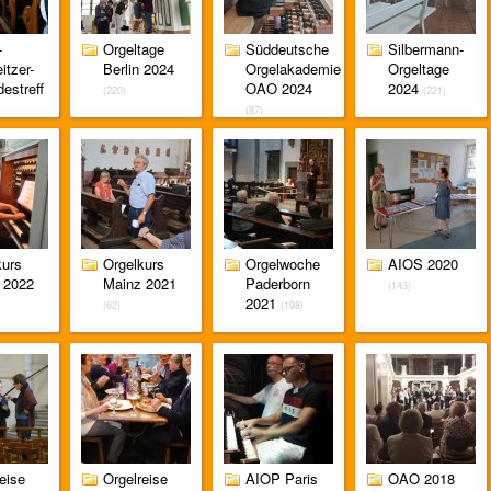
-
Orgeltage
Süddeutsche
Silbermann-
itzer-
Berlin 2024
Orgelakademie
Orgeltage
estreff
OAO 2024
2024
(220)
(221)
(87)
kurs
Orgelkurs
Orgelwoche
AIOS 2020
 2022
Mainz 2021
Paderborn
(143)
2021
(62)
(198)
eise
Orgelreise
AIOP Paris
OAO 2018