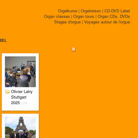
Orgelkurse | Orgelreisen | CD-DVD Label
Organ classes | Organ tours | Organ CDs, DVDs
Stages d'orgue | Voyages autour de l'orgue
BEL
Olivier Latry
Stuttgart
2025
(103)