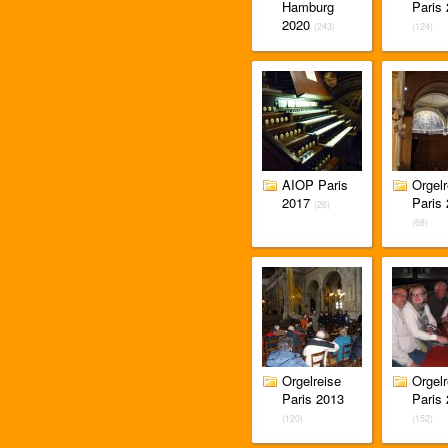
Hamburg
Paris
2020
(243)
(124)
AIOP Paris
Orgelr
2017
Paris
(26)
(68)
Orgelreise
Orgelr
Paris 2013
Paris
(120)
(152)