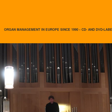
ORGAN MANAGEMENT IN EUROPE SINCE 1990 • CD- AND DVD-LAB