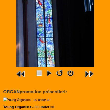
ORGANpromotion präsentiert:
Young Organists - 30 under 30