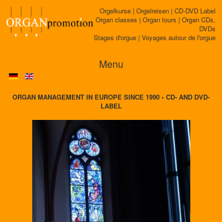
Orgelkurse | Orgelreisen | CD-DVD Label
Organ classes | Organ tours | Organ CDs,
DVDs
Stages d'orgue | Voyages autour de l'orgue
Menu
ORGAN MANAGEMENT IN EUROPE SINCE 1990 • CD- AND DVD-
LABEL