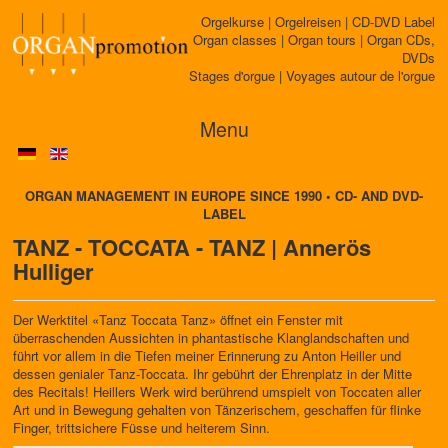
Orgelkurse | Orgelreisen | CD-DVD Label
Organ classes | Organ tours | Organ CDs,
DVDs
Stages d'orgue | Voyages autour de l'orgue
Menu
ORGAN MANAGEMENT IN EUROPE SINCE 1990 • CD- AND DVD-
LABEL
TANZ - TOCCATA - TANZ | Annerös
Hulliger
Der Werktitel «Tanz Toccata Tanz» öffnet ein Fenster mit
überraschenden Aussichten in phantastische Klanglandschaften und
führt vor allem in die Tiefen meiner Erinnerung zu Anton Heiller und
dessen genialer Tanz-Toccata. Ihr gebührt der Ehrenplatz in der Mitte
des Recitals! Heillers Werk wird berührend umspielt von Toccaten aller
Art und in Bewegung gehalten von Tänzerischem, geschaffen für flinke
Finger, trittsichere Füsse und heiterem Sinn.