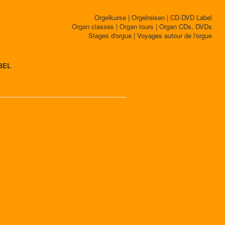
Orgelkurse | Orgelreisen | CD-DVD Label
Organ classes | Organ tours | Organ CDs, DVDs
Stages d'orgue | Voyages autour de l'orgue
BEL