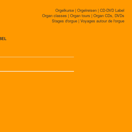
Orgelkurse | Orgelreisen | CD-DVD Label
Organ classes | Organ tours | Organ CDs, DVDs
Stages d'orgue | Voyages autour de l'orgue
BEL