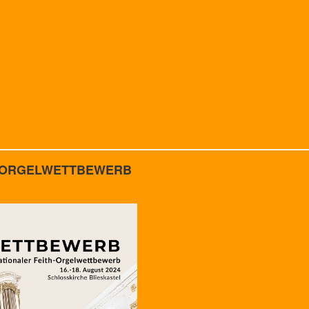
eith ORGELWETTBEWERB