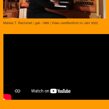
Mahela T. Reichstatt | geb. 1989 | Video veröffentlicht im Jahr 2022