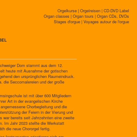
Orgelkurse | Orgelreisen | CD-DVD Label
Organ classes | Organ tours | Organ CDs, DVDs
Stages d'orgue | Voyages autour de l'orgue
BEL
schweiger Dom stammt aus dem 12.
telt heute mit Ausnahme der gotischen
tgehend den ursprünglichen Raumeindruck.
. die Seccomalereien und der große
singschule ist mit über 600 Mitgliedern
ihrer Art in der evangelischen Kirche
e angemessene Chorbegleitung und die
terstützung der Feiern in der Vierung und
war bereits seit Jahrzehnten eine zweite
. Im Jahr 2023 stellte die Werkstatt
th die neue Chororgel fertig.
des Instrumentes orientieren sich am