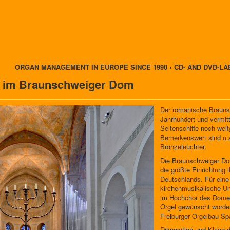
ORGAN MANAGEMENT IN EUROPE SINCE 1990 • CD- AND DVD-LA
l im Braunschweiger Dom
Der romanische Braun
Jahrhundert und vermit
Seitenschiffe noch wei
Bemerkenswert sind u.a
Bronzeleuchter.
Die Braunschweiger Dom
die größte Einrichtung 
Deutschlands. Für ein
kirchenmusikalische Un
im Hochchor des Domes 
Orgel gewünscht worden
Freiburger Orgelbau Spä
Disposition und Klang 