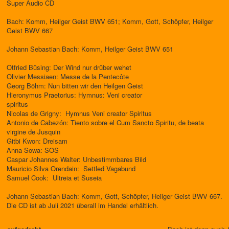
Super Audio CD
Bach: Komm, Heilger Geist BWV 651; Komm, Gott, Schöpfer, Heilger
Geist BWV 667
Johann Sebastian Bach: Komm, Heilger Geist BWV 651
Otfried Büsing: Der Wind nur drüber wehet
Olivier Messiaen: Messe de la Pentecôte
Georg Böhm: Nun bitten wir den Heilgen Geist
Hieronymus Praetorius: Hymnus: Veni creator
spiritus
Nicolas de Grigny: Hymnus Veni creator Spiritus
Antonio de Cabezón: Tiento sobre el Cum Sancto Spiritu, de beata
virgine de Jusquin
Gitbi Kwon: Dreisam
Anna Sowa: SOS
Caspar Johannes Walter: Unbestimmbares Bild
Mauricio Silva Orendain: Settled Vagabund
Samuel Cook: Ultreia et Suseia
Johann Sebastian Bach: Komm, Gott, Schöpfer, Heilger Geist BWV 667.
Die CD ist ab Juli 2021 überall im Handel erhältlich.