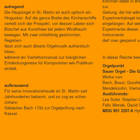
kommen dabei in Bre
aufregend
zur
Die Hauptorgel in St. Martin ist auch optisch ein
Geltung; die frei wäh
Hingucker: Auf die ganze Breite des Kirchenschiffs
Experimentalorgel ist
verteilt sich der Prospekt, vor dessen Labien sich
eingefangen. Auf wei
Büschel aus Kunsthaar bei jedem Windhauch
Experimente dieses 
bewegen. Mit zwei mitteltönig gestimmten
Instruments
Registern
darf man gespannt s
lässt sich auch älteste Orgelmusik authentisch
hören,
während ein Vierteltonmanual zur klanglichen
In dieser Reiche ber
Entdeckungsreise für Komponisten wie Publikum
Orgelpunkt
einlädt.
Sauer Orgel - Die 
Werke von:
Bach, Bossi, Duruflé
aufbrausend
Mendelssohn, Viern
Für seine Innovationsfreude ist St. Martin seit
Ausführende:
Jahrhunderten bekannt, und so zog es schon
Lea Suter, Stephan 
Johann
Felix Mende, David 
Sebastian Bach 1732 zur Orgelprüfung nach
MDG 951 2201-6
Hy
Kassel.