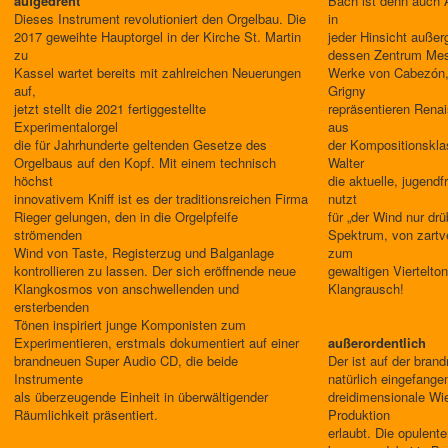
aufgedreht
Bach ist denn auch
Dieses Instrument revolutioniert den Orgelbau. Die
in
2017 geweihte Hauptorgel in der Kirche St. Martin
jeder Hinsicht auße
zu
dessen Zentrum Mes
Kassel wartet bereits mit zahlreichen Neuerungen
Werke von Cabezón,
auf,
Grigny
jetzt stellt die 2021 fertiggestellte
repräsentieren Rena
Experimentalorgel
aus
die für Jahrhunderte geltenden Gesetze des
der Kompositionskl
Orgelbaus auf den Kopf. Mit einem technisch
Walter
höchst
die aktuelle, jugend
innovativem Kniff ist es der traditionsreichen Firma
nutzt
Rieger gelungen, den in die Orgelpfeife
für „der Wind nur dr
strömenden
Spektrum, von zartv
Wind von Taste, Registerzug und Balganlage
zum
kontrollieren zu lassen. Der sich eröffnende neue
gewaltigen Viertelton
Klangkosmos von anschwellenden und
Klangrausch!
ersterbenden
Tönen inspiriert junge Komponisten zum
Experimentieren, erstmals dokumentiert auf einer
außerordentlich
brandneuen Super Audio CD, die beide
Der ist auf der bra
Instrumente
natürlich eingefangen
als überzeugende Einheit in überwältigender
dreidimensionale Wi
Räumlichkeit präsentiert.
Produktion
erlaubt. Die opulen