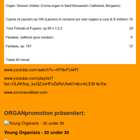
www.youtube.com/watch?v=HYNvFU4iFt
www.youtube.com/playlist?
list=OLAK5uy_ksQZJaHFoZeRxUlw67n8cvrkLEiB-8cXw
www.simonevebber.com
ORGANpromotion präsentiert:
Young Organists - 30 under 30